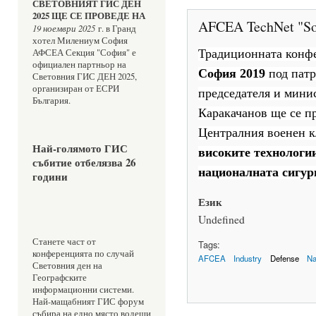
СВЕТОВНИЯТ ГИС ДЕН 
2025 ЩЕ СЕ ПРОВЕДЕ НА 
AFCEA TechNet "So
19 ноември 2025
 г. в Гранд 
хотел Милениум София
АФСЕА Секция "София" е 
Традиционната конф
официален партньор на 
София 2019
под патр
Световния ГИС ДЕН 2025, 
организиран от ЕСРИ 
председателя и мини
България.
Каракачанов ще се пр
Централния военен к
Най-голямото ГИС 
високите технологии
събитие отбелязва 26 
националната сигур
години 
Език
Undefined
Станете част от 
Tags:
конференцията по случай 
AFCEA
Industry
Defense
Na
Световния ден на 
Географските 
информационни системи. 
Най-мащабният ГИС форум 
събира на едно място водещи 