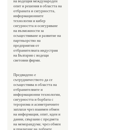
на водещия международен 
опит и решения в областта на 
отбраната и сигурността, 
информационните 
технологии и кибер 
сигурността и осигуряване 
на възможности за 
осъществяване и развитие на 
партньорство на 
предприятия от 
отбранителната индустрия 
на България с водещи 
световни фирми.
Предвидено е 
сътрудничеството да се 
осъществява в областта на 
отбранителните и 
информационни технологии, 
сигурността и борбата с 
тероризма и асиметричните 
заплахи чрез взаимен обмен 
на информация, опит, идеи и 
данни, свързани с предмета 
на меморандума; чрез обмен 
и прилагане на добрите 