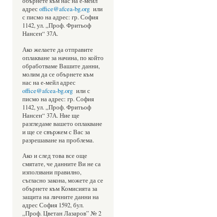
обърнете към нас на е-мейл
адрес
office@afcea-bg.org
или
с писмо на адрес: гр. София
1142, ул. „Проф. Фритьоф
Нансен“ 37А.
Ако желаете да отправите
оплакване за начина, по който
обработваме Вашите данни,
молим да се обърнете към
нас на е-мейл адрес
office@afcea-bg.org
или с
писмо на адрес: гр. София
1142, ул. „Проф. Фритьоф
Нансен“ 37А. Ние ще
разгледаме вашето оплакване
и ще се свържем с Вас за
разрешаване на проблема.
Ако и след това все още
смятате, че данните Ви не са
използвани правилно,
съгласно закона, можете да се
обърнете към Комисията за
защита на личните данни на
адрес София 1592, бул.
„Проф. Цветан Лазаров” № 2