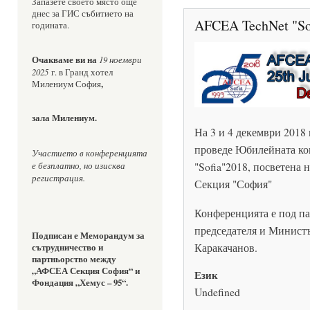
Запазете своето място още 
днес за ГИС събитието на 
AFCEA TechNet "So
годината.
Очакваме ви на 
19 ноември 
2025
 г. в Гранд хотел 
,
Милениум София
зала Милениум.
На 3 и 4 декември 2018 
проведе Юбилейната к
Участието в конференцията 
е безплатно, но изисква 
"Sofia"2018, посветена
регистрация.
Секция "София"
Конференцията е под п
председателя и Министъ
Подписан е
Меморандум за 
Каракачанов.
сътрудничество и 
партньорство между 
„АФСЕА Секция София“ и 
Език
Фондация „Хемус – 95“.
Undefined