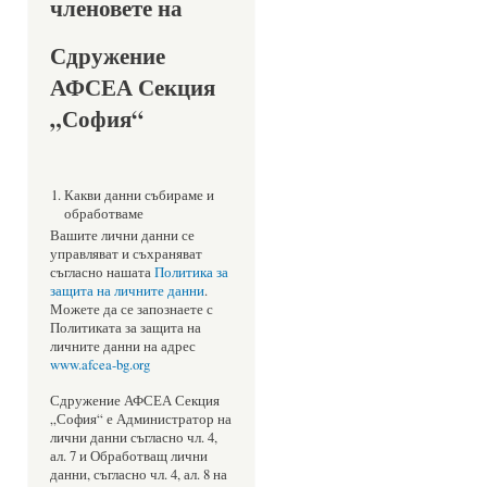
членовете на
Сдружение
АФСЕА Секция
„София“
Какви данни събираме и
обработваме
Вашите лични данни се
управляват и съхраняват
съгласно нашата
Политика за
защита на личните данни
.
Можете да се запознаете с
Политиката за защита на
личните данни на адрес
www.afcea-bg.org
Сдружение АФСЕА Секция
„София“ е Администратор на
лични данни съгласно чл. 4,
ал. 7 и Обработващ лични
данни, съгласно чл. 4, ал. 8 на