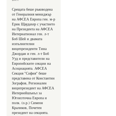
Срещата беше ръководена 
от Генералния мениджър 
на АФСЕА Европа ген. м-р 
Ерик Щаудахер с участието 
на Президента на АФСЕА 
Интернатионал ген. л-т 
Боб Шей и двамата 
изпълнителни 
вицепрезиденти Тина 
Джордан и ген. л-т Боб 
Ууд и представители на 
Европейските секции на 
Асоциацията. АФСЕА 
Секция "София" беше 
представена от Константин 
Зографов, Регионален 
виципрезидент на АФСЕА 
Интернейшънъл за 
Югоизточна Европа и 
полк. (о.р.) Симеон 
Краликов, Почетен 
президент на секцията.