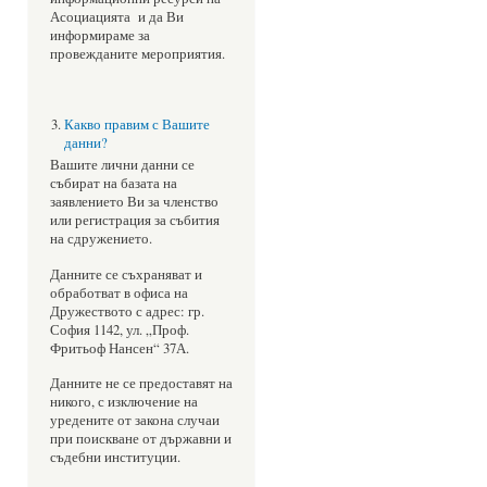
Асоциацията и да Ви
информираме за
провежданите мероприятия.
Какво правим с Вашите
данни?
Вашите лични данни се
събират на базата на
заявлението Ви за членство
или регистрация за събития
на сдружението.
Данните се съхраняват и
обработват в офиса на
Дружеството с адрес: гр.
София 1142, ул. „Проф.
Фритьоф Нансен“ 37А.
Данните не се предоставят на
никого, с изключение на
уредените от закона случаи
при поискване от държавни и
съдебни институции.