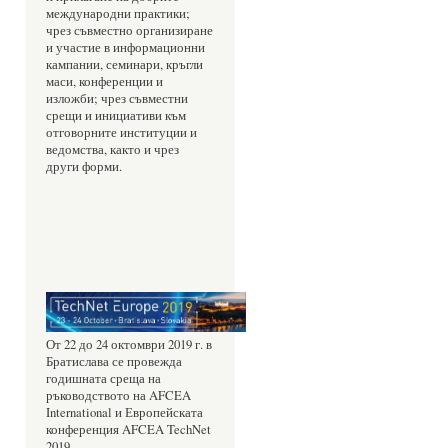
международни практики; 
чрез съвместно организиране 
и участие в информационни 
кампании, семинари, кръгли 
маси, конференции и 
изложби; чрез съвместни 
срещи и инициативи към 
отговорните институции и 
ведомства, както и чрез 
други форми.
От 22 до 24 октомври 2019 г. в 
Братислава се провежда 
годишната среща на 
ръководството на AFCEA 
International и Европейската 
конференция AFCEA TechNet 
2019.