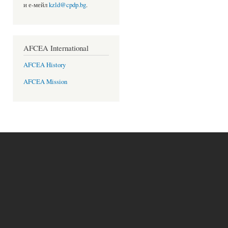
и е-мейл
kzld@cpdp.bg
.
AFCEA International
AFCEA History
AFCEA Mission