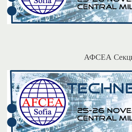
АФСЕА Секци