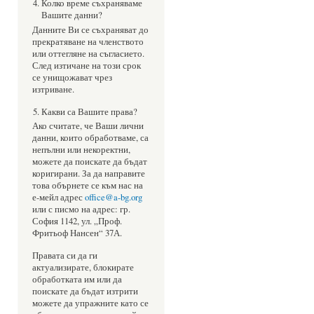
Колко време съхраняваме
Вашите данни?
Данните Ви се съхраняват до
прекратяване на членството
или оттегляне на съгласието.
След изтичане на този срок
се унищожават чрез
изтриване.
Какви са Вашите права?
Ако считате, че Ваши лични
данни, които обработваме, са
непълни или некоректни,
можете да поискате да бъдат
коригирани. За да направите
това обърнете се към нас на
е-мейл адрес
office@a-bg.org
или с писмо на адрес: гр.
София 1142, ул. „Проф.
Фритьоф Нансен“ 37А.
Правата си да ги
актуализирате, блокирате
обработката им или да
поискате да бъдат изтрити
можете да упражните като се