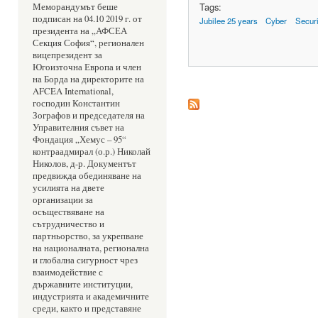
Tags:
Меморандумът беше 
подписан на 04.10 2019 г. от 
Jubilee 25 years
Cyber
Securi
президента на „АФСЕА 
Секция София“, регионален 
вицепрезидент за 
Югоизточна Европа и член 
на Борда на директорите на 
AFCEA International, 
господин Константин 
Зографов и председателя на 
Управителния съвет на 
Фондация „Хемус – 95“ 
контраадмирал (о.р.) Николай 
Николов, д-р. Документът 
предвижда обединяване на 
усилията на двете 
организации за 
осъществяване на 
сътрудничество и 
партньорство, за укрепване 
на националната, регионална 
и глобална сигурност чрез 
взаимодействие с 
държавните институции, 
индустрията и академичните 
среди, както и представяне 