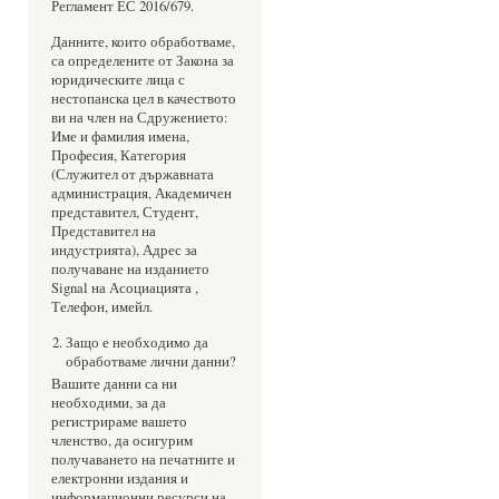
Регламент ЕС 2016/679.
Данните, които обработваме,
са определените от Закона за
юридическите лица с
нестопанска цел в качеството
ви на член на Сдружението:
Име и фамилия имена,
Професия, Категория
(Служител от държавната
администрация, Академичен
представител, Студент,
Представител на
индустрията), Адрес за
получаване на изданието
Signal на Асоциацията ,
Телефон, имейл.
Защо е необходимо да
обработваме лични данни?
Вашите данни са ни
необходими, за да
регистрираме вашето
членство, да осигурим
получаването на печатните и
електронни издания и
информационни ресурси на