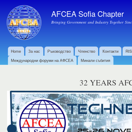
Пр
къ
AFCEA Sofia Chapter
осн
Bringing Government and Industry Together Sin
съ
Home
За нас
Ръководство
Членство
Контакти
RI
Основно меню
Международни форуми на АФСЕА
Минали събития
32 YEARS AF