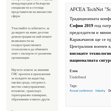
международни и български 
специалисти и стотици 
AFCEA TechNet "So
представители на множество 
сфери. 
Традиционната конф
София 2019
под патр
Участвайте в събитието, за 
председателя и мини
да видите на живо десетки 
демонстрации на най-новите 
Каракачанов ще се пр
възможности на 
геопространствените 
Централния военен к
технологии и да обмените 
високите технологии
опит с експерти от различни 
организации. 
националната сигур
Научете повече за значими 
Език
ГИС проекти и приложения 
Undefined
за нуждите на кадастър, 
околна среда, сигурност, 
Tags:
местно самоуправление, 
Annual conference
Industry
D
ютилитис, транспорт, 
териториално планиране, 
образование и много други.