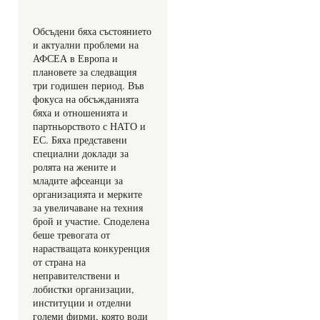
Обсъдени бяха състоянието 
и актуални проблеми на 
АФСЕА в Европа и 
плановете за следващия 
три годишен период. Във 
фокуса на обсъжданията 
бяха и отношенията и 
партньорството с НАТО и 
ЕС. Бяха представени 
специални доклади за 
ролята на жените и 
младите афсеанци за 
организацията и мерките 
за увеличаване на техния 
брой и участие. Споделена 
беше тревогата от 
нарастващата конкуренция 
от страна на 
неправителствени и 
лобистки организации, 
институции и отделни 
големи фирми, която води 