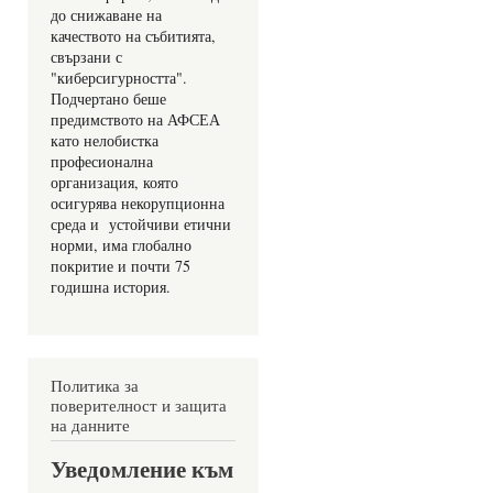
до снижаване на 
качеството на събитията, 
свързани с 
"киберсигурността". 
Подчертано беше 
предимството на АФСЕА 
като нелобистка 
професионална 
организация, която 
осигурява некорупционна 
среда и  устойчиви етични 
норми, има глобално 
покритие и почти 75 
годишна история.
Политика за
поверителност и защита
на данните
Уведомление към