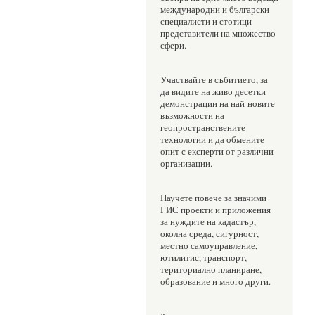
международни и български 
специалисти и стотици 
представители на множество 
сфери. 
Участвайте в събитието, за 
да видите на живо десетки 
демонстрации на най-новите 
възможности на 
геопространствените 
технологии и да обмените 
опит с експерти от различни 
организации. 
Научете повече за значими 
ГИС проекти и приложения 
за нуждите на кадастър, 
околна среда, сигурност, 
местно самоуправление, 
ютилитис, транспорт, 
териториално планиране, 
образование и много други.