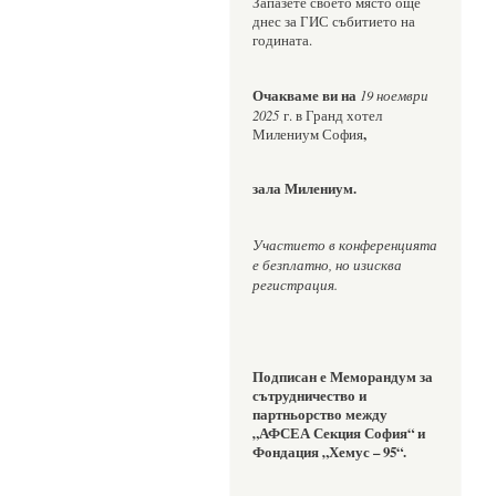
Запазете своето място още 
днес за ГИС събитието на 
годината.
Очакваме ви на 
19 ноември 
2025
 г. в Гранд хотел 
,
Милениум София
зала Милениум.
Участието в конференцията 
е безплатно, но изисква 
регистрация.
Подписан е
Меморандум за 
сътрудничество и 
партньорство между 
„АФСЕА Секция София“ и 
Фондация „Хемус – 95“.