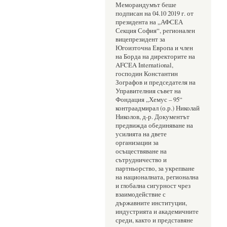
Меморандумът беше 
подписан на 04.10 2019 г. от 
президента на „АФСЕА 
Секция София“, регионален 
вицепрезидент за 
Югоизточна Европа и член 
на Борда на директорите на 
AFCEA International, 
господин Константин 
Зографов и председателя на 
Управителния съвет на 
Фондация „Хемус – 95“ 
контраадмирал (о.р.) Николай 
Николов, д-р. Документът 
предвижда обединяване на 
усилията на двете 
организации за 
осъществяване на 
сътрудничество и 
партньорство, за укрепване 
на националната, регионална 
и глобална сигурност чрез 
взаимодействие с 
държавните институции, 
индустрията и академичните 
среди, както и представяне 