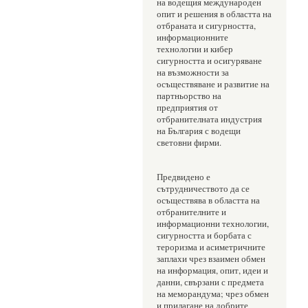
на водещия международен 
опит и решения в областта на 
отбраната и сигурността, 
информационните 
технологии и кибер 
сигурността и осигуряване 
на възможности за 
осъществяване и развитие на 
партньорство на 
предприятия от 
отбранителната индустрия 
на България с водещи 
световни фирми.
Предвидено е 
сътрудничеството да се 
осъществява в областта на 
отбранителните и 
информационни технологии, 
сигурността и борбата с 
тероризма и асиметричните 
заплахи чрез взаимен обмен 
на информация, опит, идеи и 
данни, свързани с предмета 
на меморандума; чрез обмен 
и прилагане на добрите 