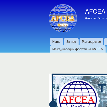
AFCEA S
Bringing Govern
Home
За нас
Ръководство
Основно меню
Международни форуми на АФСЕА