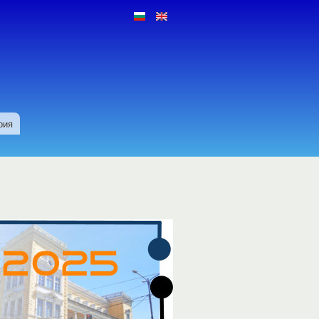
Езици
рия