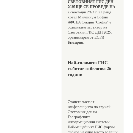
СВЕТОВНИЯТ ГИС ДЕН 
2025 ЩЕ СЕ ПРОВЕДЕ НА 
19 ноември 2025
 г. в Гранд 
хотел Милениум София
АФСЕА Секция "София" е 
официален партньор на 
Световния ГИС ДЕН 2025, 
организиран от ЕСРИ 
България.
Най-голямото ГИС 
събитие отбелязва 26 
години 
Станете част от 
конференцията по случай 
Световния ден на 
Географските 
информационни системи. 
Най-мащабният ГИС форум 
събира на едно място водещи 