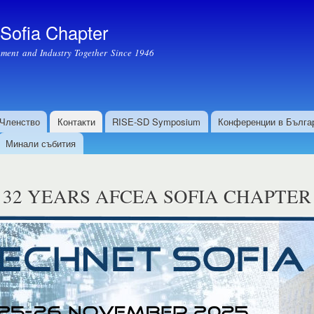
Премини
към
ofia Chapter
основното
ment and Industry Together Since 1946
съдържание
Членство
Контакти
RISE-SD Symposium
Конференции в Бълга
Минали събития
32 YEARS AFCEA SOFIA CHAPTER