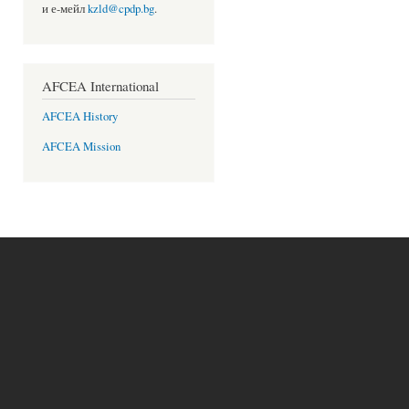
и е-мейл
kzld@cpdp.bg
.
AFCEA International
AFCEA History
AFCEA Mission