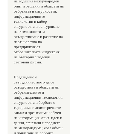
на водещия международен 
опит и решения в областта на 
отбраната и сигурността, 
информационните 
технологии и кибер 
сигурността и осигуряване 
на възможности за 
осъществяване и развитие на 
партньорство на 
предприятия от 
отбранителната индустрия 
на България с водещи 
световни фирми.
Предвидено е 
сътрудничеството да се 
осъществява в областта на 
отбранителните и 
информационни технологии, 
сигурността и борбата с 
тероризма и асиметричните 
заплахи чрез взаимен обмен 
на информация, опит, идеи и 
данни, свързани с предмета 
на меморандума; чрез обмен 
и прилагане на добрите 