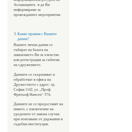
Асоциацията и да Ви
информираме за
провежданите мероприятия.
Какво правим с Вашите
данни?
Вашите лични данни се
събират на базата на
заявлението Ви за членство
или регистрация за събития
на сдружението.
Данните се съхраняват и
обработват в офиса на
Дружеството с адрес: гр.
София 1142, ул. „Проф.
Фритьоф Нансен“ 37А.
Данните не се предоставят на
никого, с изключение на
уредените от закона случаи
при поискване от държавни и
съдебни институции.