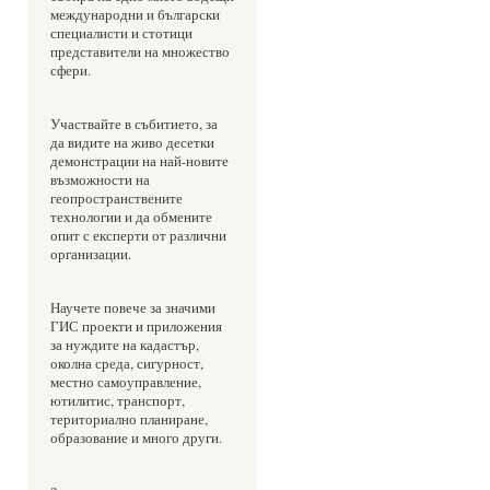
международни и български 
специалисти и стотици 
представители на множество 
сфери. 
Участвайте в събитието, за 
да видите на живо десетки 
демонстрации на най-новите 
възможности на 
геопространствените 
технологии и да обмените 
опит с експерти от различни 
организации. 
Научете повече за значими 
ГИС проекти и приложения 
за нуждите на кадастър, 
околна среда, сигурност, 
местно самоуправление, 
ютилитис, транспорт, 
териториално планиране, 
образование и много други.