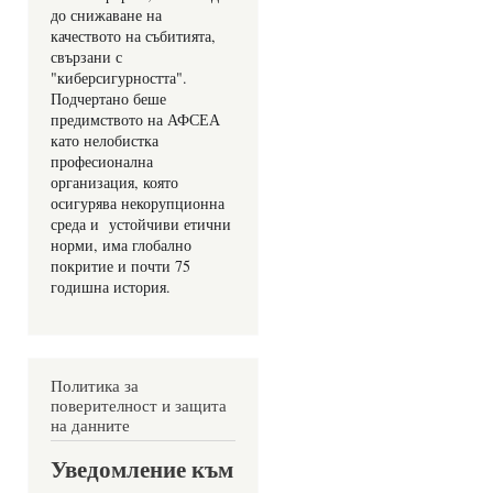
до снижаване на 
качеството на събитията, 
свързани с 
"киберсигурността". 
Подчертано беше 
предимството на АФСЕА 
като нелобистка 
професионална 
организация, която 
осигурява некорупционна 
среда и  устойчиви етични 
норми, има глобално 
покритие и почти 75 
годишна история.
Политика за
поверителност и защита
на данните
Уведомление към