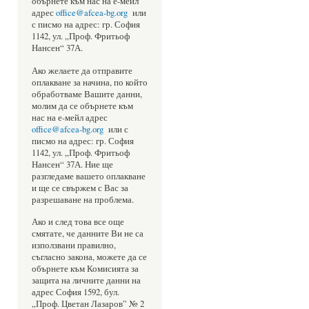
обърнете към нас на е-мейл
адрес
office@afcea-bg.org
или
с писмо на адрес: гр. София
1142, ул. „Проф. Фритьоф
Нансен“ 37А.
Ако желаете да отправите
оплакване за начина, по който
обработваме Вашите данни,
молим да се обърнете към
нас на е-мейл адрес
office@afcea-bg.org
или с
писмо на адрес: гр. София
1142, ул. „Проф. Фритьоф
Нансен“ 37А. Ние ще
разгледаме вашето оплакване
и ще се свържем с Вас за
разрешаване на проблема.
Ако и след това все още
смятате, че данните Ви не са
използвани правилно,
съгласно закона, можете да се
обърнете към Комисията за
защита на личните данни на
адрес София 1592, бул.
„Проф. Цветан Лазаров” № 2