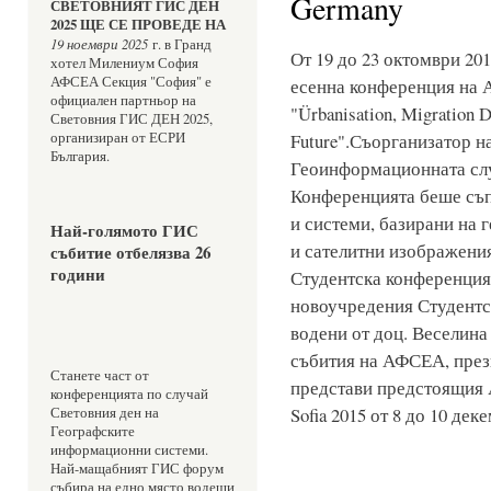
Germany
СВЕТОВНИЯТ ГИС ДЕН 
2025 ЩЕ СЕ ПРОВЕДЕ НА 
19 ноември 2025
 г. в Гранд 
От 19 до 23 октомври 201
хотел Милениум София
АФСЕА Секция "София" е 
есенна конференция на 
официален партньор на 
"Ürbanisation, Migration Di
Световния ГИС ДЕН 2025, 
организиран от ЕСРИ 
Future".Съорганизатор н
България.
Геоинформационната сл
Конференцията беше съп
и системи, базирани на
Най-голямото ГИС 
и сателитни изображения
събитие отбелязва 26 
години 
Студентска конференция
новоучредения Студентс
водени от доц. Веселина
събития на АФСЕА, пре
Станете част от 
представи предстоящия A
конференцията по случай 
Sofia 2015 от 8 до 10 де
Световния ден на 
Географските 
информационни системи. 
Най-мащабният ГИС форум 
събира на едно място водещи 