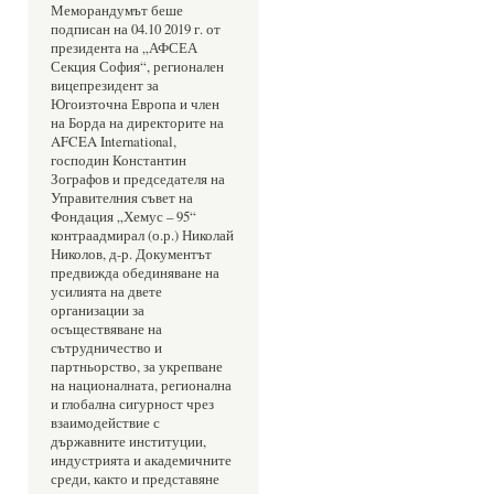
Меморандумът беше 
подписан на 04.10 2019 г. от 
президента на „АФСЕА 
Секция София“, регионален 
вицепрезидент за 
Югоизточна Европа и член 
на Борда на директорите на 
AFCEA International, 
господин Константин 
Зографов и председателя на 
Управителния съвет на 
Фондация „Хемус – 95“ 
контраадмирал (о.р.) Николай 
Николов, д-р. Документът 
предвижда обединяване на 
усилията на двете 
организации за 
осъществяване на 
сътрудничество и 
партньорство, за укрепване 
на националната, регионална 
и глобална сигурност чрез 
взаимодействие с 
държавните институции, 
индустрията и академичните 
среди, както и представяне 