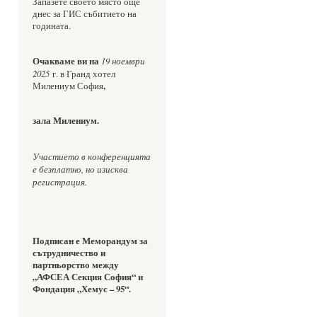
Запазете своето място още 
днес за ГИС събитието на 
годината.
Очакваме ви на 
19 ноември 
2025
 г. в Гранд хотел 
,
Милениум София
зала Милениум.
Участието в конференцията 
е безплатно, но изисква 
регистрация.
Подписан е
Меморандум за 
сътрудничество и 
партньорство между 
„АФСЕА Секция София“ и 
Фондация „Хемус – 95“.