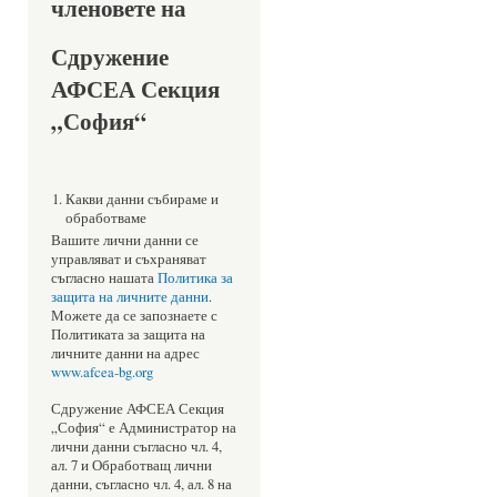
членовете на
Сдружение
АФСЕА Секция
„София“
Какви данни събираме и
обработваме
Вашите лични данни се
управляват и съхраняват
съгласно нашата
Политика за
защита на личните данни
.
Можете да се запознаете с
Политиката за защита на
личните данни на адрес
www.afcea-bg.org
Сдружение АФСЕА Секция
„София“ е Администратор на
лични данни съгласно чл. 4,
ал. 7 и Обработващ лични
данни, съгласно чл. 4, ал. 8 на