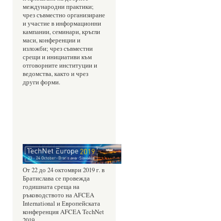
международни практики; 
чрез съвместно организиране 
и участие в информационни 
кампании, семинари, кръгли 
маси, конференции и 
изложби; чрез съвместни 
срещи и инициативи към 
отговорните институции и 
ведомства, както и чрез 
други форми.
От 22 до 24 октомври 2019 г. в 
Братислава се провежда 
годишната среща на 
ръководството на AFCEA 
International и Европейската 
конференция AFCEA TechNet 
2019.