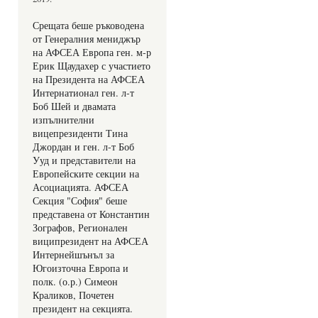
Срещата беше ръководена 
от Генералния мениджър 
на АФСЕА Европа ген. м-р 
Ерик Щаудахер с участието 
на Президента на АФСЕА 
Интернатионал ген. л-т 
Боб Шей и двамата 
изпълнителни 
вицепрезиденти Тина 
Джордан и ген. л-т Боб 
Ууд и представители на 
Европейските секции на 
Асоциацията. АФСЕА 
Секция "София" беше 
представена от Константин 
Зографов, Регионален 
виципрезидент на АФСЕА 
Интернейшънъл за 
Югоизточна Европа и 
полк. (о.р.) Симеон 
Краликов, Почетен 
президент на секцията.