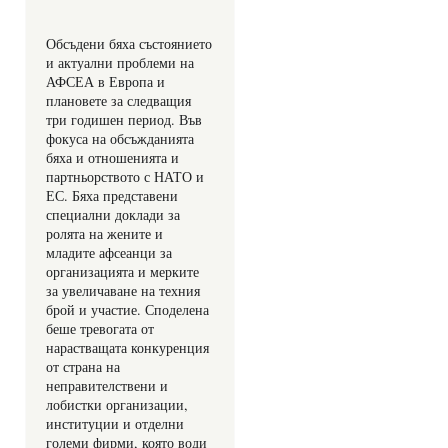
Обсъдени бяха състоянието 
и актуални проблеми на 
АФСЕА в Европа и 
плановете за следващия 
три годишен период. Във 
фокуса на обсъжданията 
бяха и отношенията и 
партньорството с НАТО и 
ЕС. Бяха представени 
специални доклади за 
ролята на жените и 
младите афсеанци за 
организацията и мерките 
за увеличаване на техния 
брой и участие. Споделена 
беше тревогата от 
нарастващата конкуренция 
от страна на 
неправителствени и 
лобистки организации, 
институции и отделни 
големи фирми, която води 