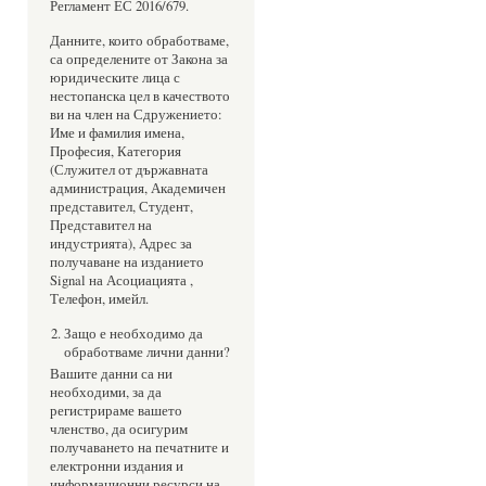
Регламент ЕС 2016/679.
Данните, които обработваме,
са определените от Закона за
юридическите лица с
нестопанска цел в качеството
ви на член на Сдружението:
Име и фамилия имена,
Професия, Категория
(Служител от държавната
администрация, Академичен
представител, Студент,
Представител на
индустрията), Адрес за
получаване на изданието
Signal на Асоциацията ,
Телефон, имейл.
Защо е необходимо да
обработваме лични данни?
Вашите данни са ни
необходими, за да
регистрираме вашето
членство, да осигурим
получаването на печатните и
електронни издания и
информационни ресурси на