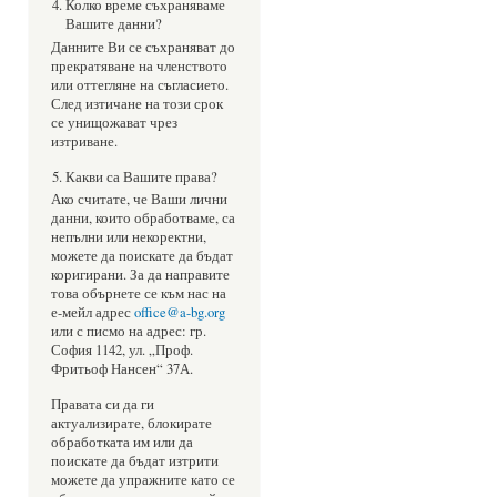
Колко време съхраняваме
Вашите данни?
Данните Ви се съхраняват до
прекратяване на членството
или оттегляне на съгласието.
След изтичане на този срок
се унищожават чрез
изтриване.
Какви са Вашите права?
Ако считате, че Ваши лични
данни, които обработваме, са
непълни или некоректни,
можете да поискате да бъдат
коригирани. За да направите
това обърнете се към нас на
е-мейл адрес
office@a-bg.org
или с писмо на адрес: гр.
София 1142, ул. „Проф.
Фритьоф Нансен“ 37А.
Правата си да ги
актуализирате, блокирате
обработката им или да
поискате да бъдат изтрити
можете да упражните като се