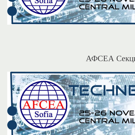
АФСЕА Секци