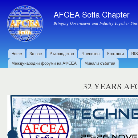
Пр
къ
AFCEA Sofia Chapter
осн
Bringing Government and Industry Together Sin
съ
Home
За нас
Ръководство
Членство
Контакти
RI
Основно меню
Международни форуми на АФСЕА
Минали събития
32 YEARS AF