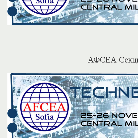
АФСЕА Секци