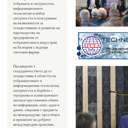
отбраната и сигурността, 
информационните 
технологии и кибер 
сигурността и осигуряване 
на възможности за 
осъществяване и развитие на 
партньорство на 
предприятия от 
отбранителната индустрия 
на България с водещи 
световни фирми.
Предвидено е 
сътрудничеството да се 
осъществява в областта на 
отбранителните и 
информационни технологии, 
сигурността и борбата с 
тероризма и асиметричните 
заплахи чрез взаимен обмен 
на информация, опит, идеи и 
данни, свързани с предмета 
на меморандума; чрез обмен 
и прилагане на добрите 
международни практики; 