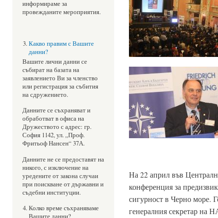
информираме за
провежданите мероприятия.
Какво правим с Вашите
данни?
Вашите лични данни се
събират на базата на
заявлението Ви за членство
или регистрация за събития
на сдружението.
Данните се съхраняват и
обработват в офиса на
Дружеството с адрес: гр.
София 1142, ул. „Проф.
Фритьоф Нансен“ 37А.
Данните не се предоставят на
никого, с изключение на
На 22 април във Централн
уредените от закона случаи
при поискване от държавни и
конференция за предизвик
съдебни институции.
сигурност в Черно море. Г
Колко време съхраняваме
генералния секретар на 
Вашите данни?