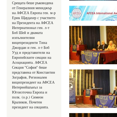
Срещата беше ръководена 
от Генералния мениджър 
на АФСЕА Европа ген. м-р 
Ерик Щаудахер с участието 
на Президента на АФСЕА 
Интернатионал ген. л-т 
Боб Шей и двамата 
изпълнителни 
вицепрезиденти Тина 
Джордан и ген. л-т Боб 
Ууд и представители на 
Европейските секции на 
Асоциацията. АФСЕА 
Секция "София" беше 
представена от Константин 
Зографов, Регионален 
виципрезидент на АФСЕА 
Интернейшънъл за 
Югоизточна Европа и 
полк. (о.р.) Симеон 
Краликов, Почетен 
президент на секцията.