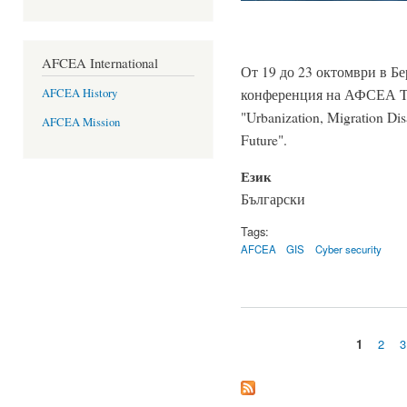
AFCEA International
От 19 до 23 октомври в Б
конференция на АФСЕА Te
AFCEA History
"Urbanization, Migration Dis
AFCEA Mission
Future".
Език
Български
Tags:
AFCEA
GIS
Cyber security
1
2
3
Страници