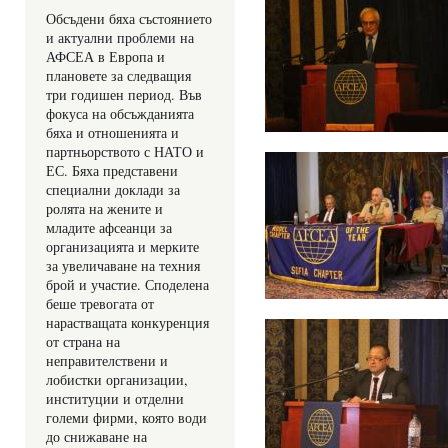
Обсъдени бяха състоянието 
и актуални проблеми на 
АФСЕА в Европа и 
плановете за следващия 
три годишен период. Във 
фокуса на обсъжданията 
бяха и отношенията и 
партньорството с НАТО и 
ЕС. Бяха представени 
специални доклади за 
ролята на жените и 
младите афсеанци за 
организацията и мерките 
за увеличаване на техния 
брой и участие. Споделена 
беше тревогата от 
нарастващата конкуренция 
от страна на 
неправителствени и 
лобистки организации, 
институции и отделни 
големи фирми, която води 
до снижаване на 