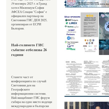
19 ноември 2025
 г. в Гранд 
хотел Милениум София
АФСЕА Секция "София" е 
официален партньор на 
Световния ГИС ДЕН 2025, 
организиран от ЕСРИ 
България.
Най-голямото ГИС 
събитие отбелязва 26 
години 
Станете част от 
конференцията по случай 
Световния ден на 
Географските 
информационни системи. 
Най-мащабният ГИС форум 
събира на едно място водещи 
международни и български 