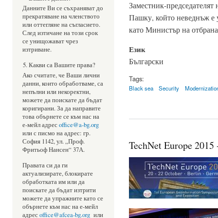
Заместник-председателят
Данните Ви се съхраняват до
Пашку, който неведнъж е
прекратяване на членството
или оттегляне на съгласието.
като Министър на отбрана
След изтичане на този срок
се унищожават чрез
Език
изтриване.
Български
Какви са Вашите права?
Ако считате, че Ваши лични
Tags:
данни, които обработваме, са
Black sea
Security
Modernizatio
непълни или некоректни,
можете да поискате да бъдат
коригирани. За да направите
това обърнете се към нас на
е-мейл адрес
office@a-bg.org
или с писмо на адрес: гр.
София 1142, ул. „Проф.
TechNet Europe 2015 
Фритьоф Нансен“ 37А.
Правата си да ги
актуализирате, блокирате
обработката им или да
поискате да бъдат изтрити
можете да упражните като се
обърнете към нас на е-мейл
адрес
office@afcea-bg.org
или