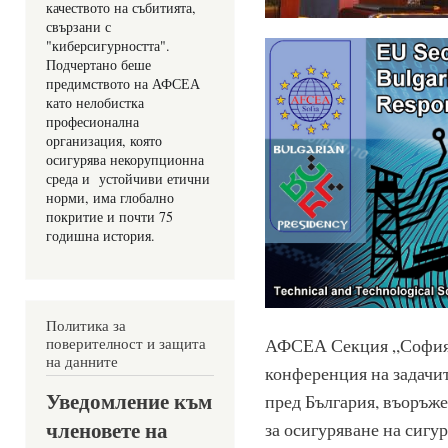
качеството на събитията, 
свързани с 
"киберсигурността". 
Подчертано беше 
предимството на АФСЕА 
като нелобистка 
професионална 
организация, която 
осигурява некорупционна 
среда и  устойчиви етични 
норми, има глобално 
покритие и почти 75 
годишна история.
Политика за
поверителност и защита
АФСЕА Секция „София“
на данните
конференция на задачит
Уведомление към
пред България, въоръже
членовете на
за осигуряване на сигу