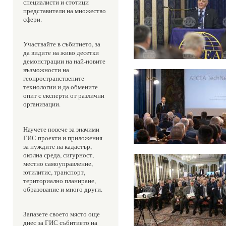
специалисти и стотици 
представители на множество 
сфери. 
Участвайте в събитието, за 
да видите на живо десетки 
демонстрации на най-новите 
възможности на 
геопространствените 
технологии и да обмените 
опит с експерти от различни 
организации. 
Научете повече за значими 
ГИС проекти и приложения 
за нуждите на кадастър, 
околна среда, сигурност, 
местно самоуправление, 
ютилитис, транспорт, 
териториално планиране, 
образование и много други.
Запазете своето място още 
днес за ГИС събитието на 