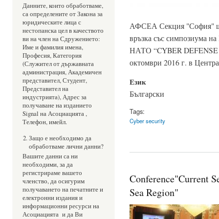
Данните, които обработваме,
са определените от Закона за
юридическите лица с
АФСЕА Секция "София" ще
нестопанска цел в качеството
връзка със симпозиума на
ви на член на Сдружението:
Име и фамилия имена,
НАТО “CYBER DEFENSE 
Професия, Категория
октомври 2016 г. в Центр
(Служител от държавната
администрация, Академичен
представител, Студент,
Език
Представител на
Български
индустрията), Адрес за
получаване на изданието
Tags:
Signal на Асоциацията ,
Cyber security
Телефон, имейл.
Защо е необходимо да
обработваме лични данни?
Вашите данни са ни
необходими, за да
регистрираме вашето
Conference"Current Se
членство, да осигурим
получаването на печатните и
Sea Region"
електронни издания и
информационни ресурси на
Асоциацията и да Ви