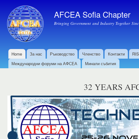
Пр
къ
AFCEA Sofia Chapter
осн
Bringing Government and Industry Together Sin
съ
Home
За нас
Ръководство
Членство
Контакти
RI
Основно меню
Международни форуми на АФСЕА
Минали събития
32 YEARS AF