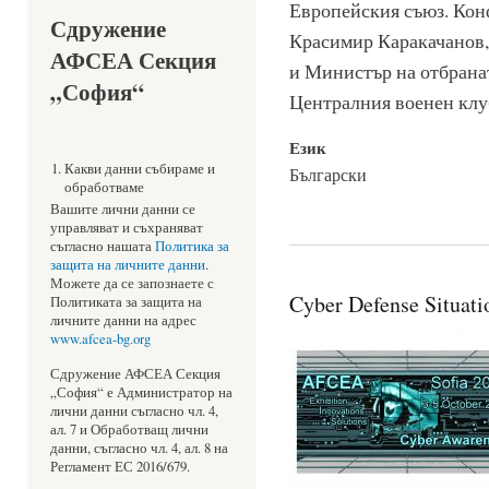
Европейския съюз. Конф
Сдружение
Красимир Каракачанов,
АФСЕА Секция
и Министър на отбранат
„София“
Централния военен клу
Език
Какви данни събираме и
Български
обработваме
Вашите лични данни се
управляват и съхраняват
съгласно нашата
Политика за
защита на личните данни
.
Можете да се запознаете с
Cyber Defense Situat
Политиката за защита на
личните данни на адрес
www.afcea-bg.org
Сдружение АФСЕА Секция
„София“ е Администратор на
лични данни съгласно чл. 4,
ал. 7 и Обработващ лични
данни, съгласно чл. 4, ал. 8 на
Регламент ЕС 2016/679.