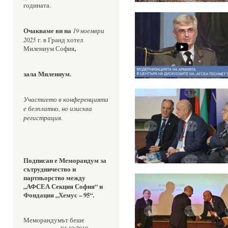
годината.
Очакваме ви на 
19 ноември 
2025
 г. в Гранд хотел 
,
Милениум София
зала Милениум.
Участието в конференцията 
е безплатно, но изисква 
регистрация.
Подписан е
Меморандум за 
сътрудничество и 
партньорство между 
„АФСЕА Секция София“ и 
Фондация „Хемус – 95“.
Меморандумът беше 