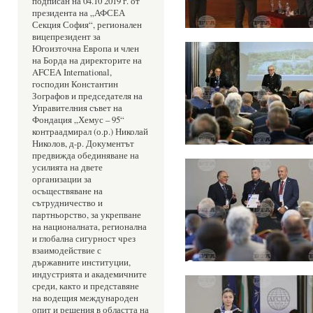
подписан на 04.10 2019 г. от 
президента на „АФСЕА 
Секция София“, регионален 
вицепрезидент за 
Югоизточна Европа и член 
на Борда на директорите на 
AFCEA International, 
господин Константин 
Зографов и председателя на 
Управителния съвет на 
Фондация „Хемус – 95“ 
контраадмирал (о.р.) Николай 
Николов, д-р. Документът 
предвижда обединяване на 
усилията на двете 
организации за 
осъществяване на 
сътрудничество и 
партньорство, за укрепване 
на националната, регионална 
и глобална сигурност чрез 
взаимодействие с 
държавните институции, 
индустрията и академичните 
среди, както и представяне 
на водещия международен 
опит и решения в областта на 