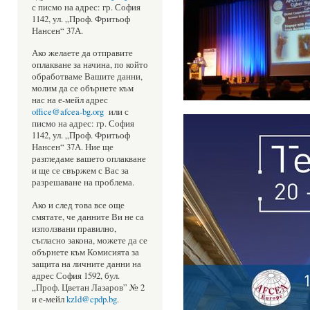
с писмо на адрес: гр. София
1142, ул. „Проф. Фритьоф
Нансен“ 37А.
Ако желаете да отправите
оплакване за начина, по който
обработваме Вашите данни,
молим да се обърнете към
нас на е-мейл адрес
office@afcea-bg.org
или с
писмо на адрес: гр. София
1142, ул. „Проф. Фритьоф
Нансен“ 37А. Ние ще
разгледаме вашето оплакване
и ще се свържем с Вас за
разрешаване на проблема.
Ако и след това все още
смятате, че данните Ви не са
използвани правилно,
съгласно закона, можете да се
обърнете към Комисията за
защита на личните данни на
адрес София 1592, бул.
„Проф. Цветан Лазаров” № 2
и е-мейл
kzld@cpdp.bg
.