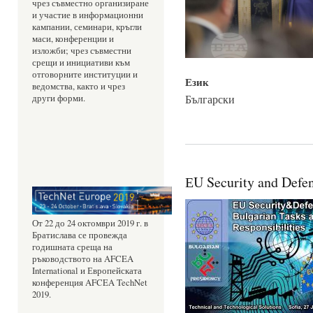
чрез съвместно организиране 
и участие в информационни 
кампании, семинари, кръгли 
маси, конференции и 
изложби; чрез съвместни 
срещи и инициативи към 
отговорните институции и 
Език
ведомства, както и чрез 
Български
други форми.
ЕU Security and Defe
От 22 до 24 октомври 2019 г. в 
Братислава се провежда 
годишната среща на 
ръководството на AFCEA 
International и Европейската 
конференция AFCEA TechNet 
2019.