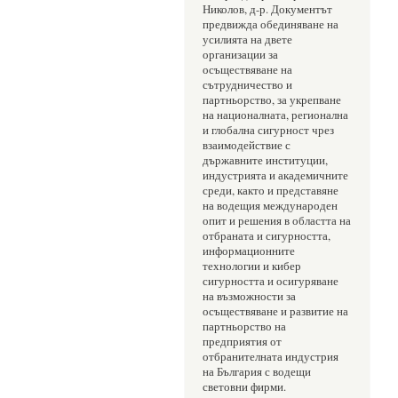
Николов, д-р. Документът 
предвижда обединяване на 
усилията на двете 
организации за 
осъществяване на 
сътрудничество и 
партньорство, за укрепване 
на националната, регионална 
и глобална сигурност чрез 
взаимодействие с 
държавните институции, 
индустрията и академичните 
среди, както и представяне 
на водещия международен 
опит и решения в областта на 
отбраната и сигурността, 
информационните 
технологии и кибер 
сигурността и осигуряване 
на възможности за 
осъществяване и развитие на 
партньорство на 
предприятия от 
отбранителната индустрия 
на България с водещи 
световни фирми.