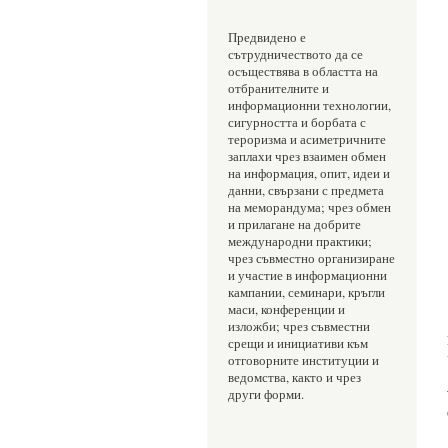
Предвидено е 
сътрудничеството да се 
осъществява в областта на 
отбранителните и 
информационни технологии, 
сигурността и борбата с 
тероризма и асиметричните 
заплахи чрез взаимен обмен 
на информация, опит, идеи и 
данни, свързани с предмета 
на меморандума; чрез обмен 
и прилагане на добрите 
международни практики; 
чрез съвместно организиране 
и участие в информационни 
кампании, семинари, кръгли 
маси, конференции и 
изложби; чрез съвместни 
срещи и инициативи към 
отговорните институции и 
ведомства, както и чрез 
други форми.