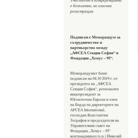
е безплатно, но изисква 
регистрация.
Подписан е
Меморандум за 
сътрудничество и 
партньорство между 
„АФСЕА Секция София“ и 
Фондация „Хемус – 95“.
Меморандумът беше 
подписан на 04.10 2019 г. от 
президента на „АФСЕА 
Секция София“, регионален 
вицепрезидент за 
Югоизточна Европа и член 
на Борда на директорите на 
AFCEA International, 
господин Константин 
Зографов и председателя на 
Управителния съвет на 
Фондация „Хемус – 95“ 
контраадмирал (о.р.) Николай 