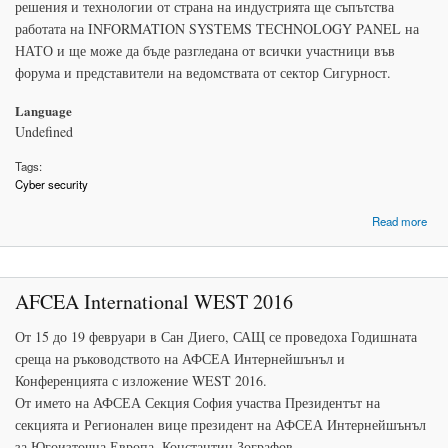
решения и технологии от страна на индустрията ще съпътства
работата на INFORMATION SYSTEMS TECHNOLOGY PANEL на
НАТО и ще може да бъде разгледана от всички участници във
форума и представители на ведомствата от сектор Сигурност.
Language
Undefined
Tags:
Cyber security
ab
Read more
S
AW
AFCEA International WEST 2016
От 15 до 19 февруари в Сан Диего, САЩ се проведоха Годишната
среща на ръководството на АФСЕА Интернейшънъл и
Конференцията с изложение WEST 2016.
От името на АФСЕА Секция София участва Президентът на
секцията и Регионален вице президент на АФСЕА Интернейшънъл
за Югоизточна Европа, Константин Зографов.