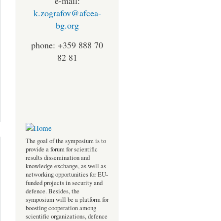
e-mail:
k.zografov@afcea-
bg.org
phone: +359 888 70
82 81
out CYBER
DEFENSE
ITUATION
ARENESS
The goal of the symposium is to
provide a forum for scientific
results dissemination and
knowledge exchange, as well as
networking opportunities for EU-
funded projects in security and
defence. Besides, the
symposium will be a platform for
boosting cooperation among
scientific organizations, defence