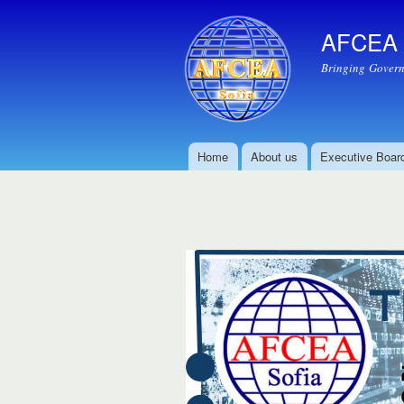
AFCEA S
Bringing Govern
Home
About us
Executive Boar
Main menu