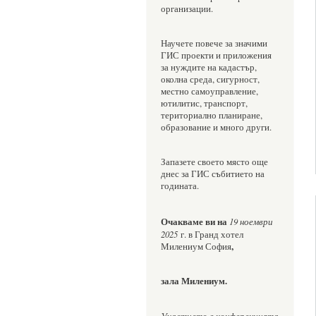
организации. 
Научете повече за значими 
ГИС проекти и приложения 
за нуждите на кадастър, 
околна среда, сигурност, 
местно самоуправление, 
ютилитис, транспорт, 
териториално планиране, 
образование и много други.
Запазете своето място още 
днес за ГИС събитието на 
годината.
Очакваме ви на 
19 ноември 
2025
 г. в Гранд хотел 
,
Милениум София
зала Милениум.
Участието в конференцията 