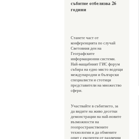
събитие отбелязва 26 
години 
Станете част от 
конференцията по случай 
Световния ден на 
Географските 
информационни системи. 
Най-мащабният ГИС форум 
събира на едно място водещи 
международни и български 
специалисти и стотици 
представители на множество 
сфери. 
Участвайте в събитието, за 
да видите на живо десетки 
демонстрации на най-новите 
възможности на 
геопространствените 
технологии и да обмените 
опит с експерти от различни 