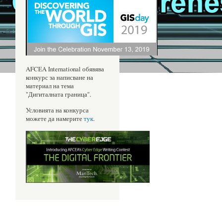
AFCEA International обявява
конкурс за написване на
материал на тема
"Дигиталната граница".
Условията на конкурса
можете да намерите
тук
.
NCE