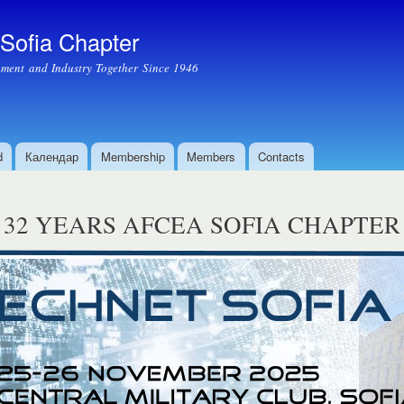
Skip to
main
ofia Chapter
content
ment and Industry Together Since 1946
d
Календар
Membership
Members
Contacts
32 YEARS AFCEA SOFIA CHAPTER