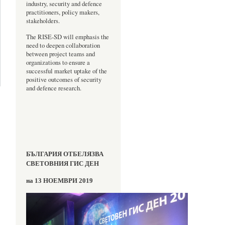
industry, security and defence
practitioners, policy makers,
stakeholders.
The RISE-SD will emphasis the
need to deepen collaboration
between project teams and
organizations to ensure a
successful market uptake of the
about
positive outcomes of security
AFCEA
and defence research.
rnational
T 2016
БЪЛГАРИЯ ОТБЕЛЯЗВА
СВЕТОВНИЯ ГИС ДЕН
на 13 НОЕМВРИ 2019