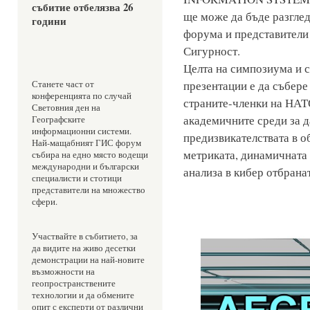
събитие отбелязва 26 
ще може да бъде разглед
години 
форума и представители 
Сигурност.
Целта на симпозиума и 
презентации е да събере
Станете част от 
конференцията по случай 
страните-членки на НАТО
Световния ден на 
академичните среди за 
Географските 
информационни системи. 
предизвикателствата в о
Най-мащабният ГИС форум 
метриката, динамичната 
събира на едно място водещи 
международни и български 
анализа в кибер отбранат
специалисти и стотици 
представители на множество 
сфери. 
Участвайте в събитието, за 
да видите на живо десетки 
демонстрации на най-новите 
възможности на 
геопространствените 
технологии и да обмените 
опит с експерти от различни 