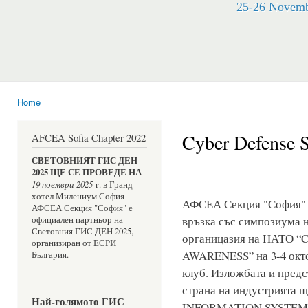
25-26 Novembe
Home
You are here
Cyber Defense S
AFCEA Sofia Chapter 2022
СВЕТОВНИЯТ ГИС ДЕН 
2025 ЩЕ СЕ ПРОВЕДЕ НА 
19 ноември 2025
 г. в Гранд 
хотел Милениум София
АФСЕА Секция "София" 
АФСЕА Секция "София" е 
връзка със симпозиума 
официален партньор на 
Световния ГИС ДЕН 2025, 
органицазия на НАТО 
организиран от ЕСРИ 
AWARENESS” на 3-4 окто
България.
клуб. Изложбата и предс
страна на индустрията щ
Най-голямото ГИС 
INFORMATION SYSTEM