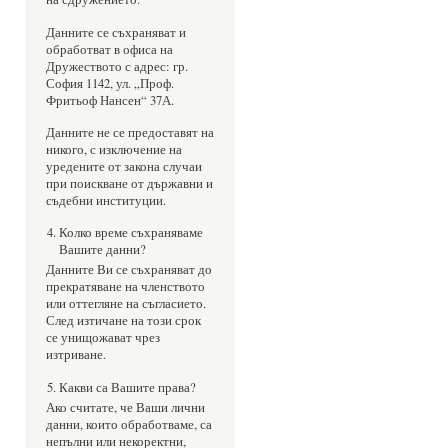
Данните се съхраняват и
обработват в офиса на
Дружеството с адрес: гр.
София 1142, ул. „Проф.
Фритьоф Нансен“ 37А.
Данните не се предоставят на
никого, с изключение на
уредените от закона случаи
при поискване от държавни и
съдебни институции.
Колко време съхраняваме
Вашите данни?
Данните Ви се съхраняват до
прекратяване на членството
или оттегляне на съгласието.
След изтичане на този срок
се унищожават чрез
изтриване.
Какви са Вашите права?
Ако считате, че Ваши лични
данни, които обработваме, са
непълни или некоректни,