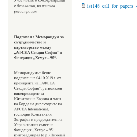
ist148_call_for_papers_-
е безплатно, но изисква 
регистрация.
Подписан е
Меморандум за 
сътрудничество и 
партньорство между 
„АФСЕА Секция София“ и 
Фондация „Хемус – 95“.
Меморандумът беше 
подписан на 04.10 2019 г. от 
президента на „АФСЕА 
Секция София“, регионален 
вицепрезидент за 
Югоизточна Европа и член 
на Борда на директорите на 
AFCEA International, 
господин Константин 
Зографов и председателя на 
Управителния съвет на 
Фондация „Хемус – 95“ 
контраадмирал (о.р.) Николай 