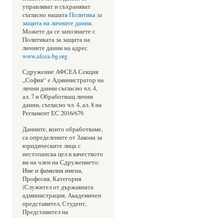
управляват и съхраняват
съгласно нашата
Политика за
защита на личните данни
.
Можете да се запознаете с
Политиката за защита на
личните данни на адрес
www.afcea-bg.org
Сдружение АФСЕА Секция
„София“ е Администратор на
лични данни съгласно чл. 4,
ал. 7 и Обработващ лични
данни, съгласно чл. 4, ал. 8 на
Регламент ЕС 2016/679.
Данните, които обработваме,
са определените от Закона за
юридическите лица с
нестопанска цел в качеството
ви на член на Сдружението:
Име и фамилия имена,
Професия, Категория
(Служител от държавната
администрация, Академичен
представител, Студент,
Представител на