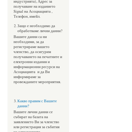
индустрията), Адрес за
получаване на изданието
Signal на Асоциацията ,
Телефон, имейл.
Защо е необходимо да
обработваме лични данни?
Вашите данни са ни
необходими, за да
регистрираме вашето
членство, да осигурим
получаването на печатните и
електронни издания и
информационни ресурси на
Асоциацията и да Ви
информираме за
провежданите мероприятия.
Какво правим с Вашите
данни?
Вашите лични данни се
събират на базата на
заявлението Ви за членство
или регистрация за събития
на сдружението.