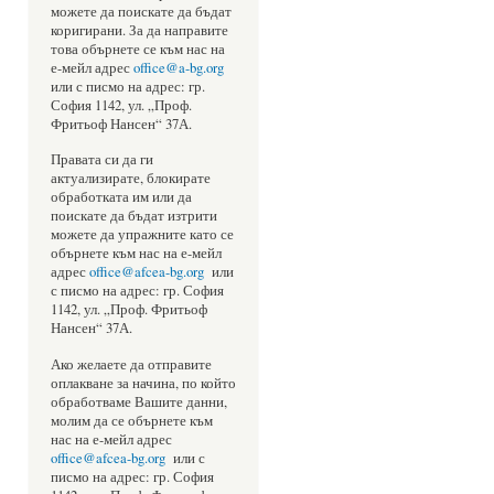
можете да поискате да бъдат
коригирани. За да направите
това обърнете се към нас на
е-мейл адрес
office@a-bg.org
или с писмо на адрес: гр.
София 1142, ул. „Проф.
Фритьоф Нансен“ 37А.
Правата си да ги
актуализирате, блокирате
обработката им или да
поискате да бъдат изтрити
можете да упражните като се
обърнете към нас на е-мейл
адрес
office@afcea-bg.org
или
с писмо на адрес: гр. София
1142, ул. „Проф. Фритьоф
Нансен“ 37А.
Ако желаете да отправите
оплакване за начина, по който
обработваме Вашите данни,
молим да се обърнете към
нас на е-мейл адрес
office@afcea-bg.org
или с
писмо на адрес: гр. София