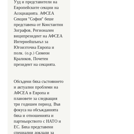
Ууд и представители на 
Европейските секции на 
Асоциацията. АФСЕА 
Секция "София" беше 
представена от Константин 
Зографов, Регионален 
виципрезидент на АФСЕА 
Интернейшънъл за 
Югоизточна Европа и 
полк. (о.р.) Симеон 
Краликов, Почетен 
президент на секцията.
Обсъдени бяха състоянието 
и актуални проблеми на 
АФСЕА в Европа и 
плановете за следващия 
три годишен период. Във 
фокуса на обсъжданията 
бяха и отношенията и 
партньорството с НАТО и 
ЕС. Бяха представени 
специални доклади за 