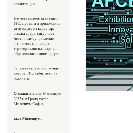
организации. 
Научете повече за значими 
ГИС проекти и приложения 
за нуждите на кадастър, 
околна среда, сигурност, 
местно самоуправление, 
ютилитис, транспорт, 
териториално планиране, 
образование и много други.
Запазете своето място още 
днес за ГИС събитието на 
годината.
Очакваме ви на 
19 ноември 
2025
 г. в Гранд хотел 
,
Милениум София
зала Милениум.
Участието в конференцията 