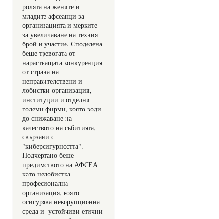
ролята на жените и 
младите афсеанци за 
организацията и мерките 
за увеличаване на техния 
брой и участие. Споделена 
беше тревогата от 
нарастващата конкуренция 
от страна на 
неправителствени и 
лобистки организации, 
институции и отделни 
големи фирми, която води 
до снижаване на 
качеството на събитията, 
свързани с 
"киберсигурността". 
Подчертано беше 
предимството на АФСЕА 
като нелобистка 
професионална 
организация, която 
осигурява некорупционна 
среда и  устойчиви етични 