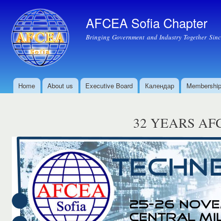
Ski
mai
AFCEA Sofia Chapter
con
Bringing Government and Industry Together Sin
Home
About us
Executive Board
Календар
Membershi
Main menu
32 YEARS AF