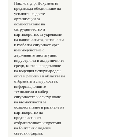
Николов, д-р. Документът 
предвижда обединяване на 
усилията на двете 
организации за 
осъществяване на 
сътрудничество и 
партньорство, за укрепване 
на националната, регионална 
и глобална сигурност чрез 
взаимодействие с 
държавните институции, 
индустрията и академичните 
среди, както и представяне 
на водещия международен 
опит и решения в областта на 
отбраната и сигурността, 
информационните 
технологии и кибер 
сигурността и осигуряване 
на възможности за 
осъществяване и развитие на 
партньорство на 
предприятия от 
отбранителната индустрия 
на България с водещи 
световни фирми.