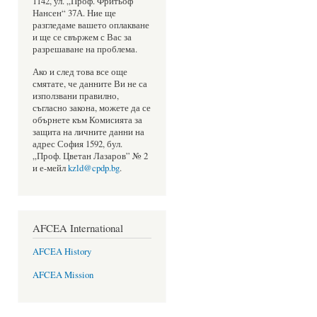
1142, ул. „Проф. Фритьоф
Нансен“ 37А. Ние ще
разгледаме вашето оплакване
и ще се свържем с Вас за
разрешаване на проблема.
Ако и след това все още
смятате, че данните Ви не са
използвани правилно,
съгласно закона, можете да се
обърнете към Комисията за
защита на личните данни на
адрес София 1592, бул.
„Проф. Цветан Лазаров” № 2
и е-мейл
kzld@cpdp.bg
.
AFCEA International
AFCEA History
AFCEA Mission