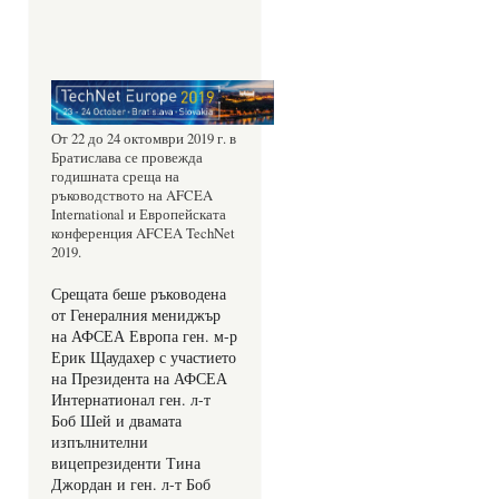
От 22 до 24 октомври 2019 г. в 
Братислава се провежда 
годишната среща на 
ръководството на AFCEA 
International и Европейската 
конференция AFCEA TechNet 
2019.
Срещата беше ръководена 
от Генералния мениджър 
на АФСЕА Европа ген. м-р 
Ерик Щаудахер с участието 
на Президента на АФСЕА 
Интернатионал ген. л-т 
Боб Шей и двамата 
изпълнителни 
вицепрезиденти Тина 
Джордан и ген. л-т Боб 