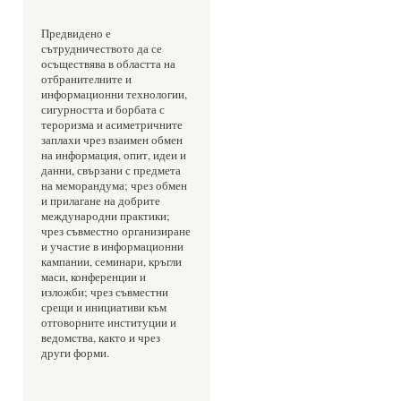
Предвидено е 
сътрудничеството да се 
осъществява в областта на 
отбранителните и 
информационни технологии, 
сигурността и борбата с 
тероризма и асиметричните 
заплахи чрез взаимен обмен 
на информация, опит, идеи и 
данни, свързани с предмета 
на меморандума; чрез обмен 
и прилагане на добрите 
международни практики; 
чрез съвместно организиране 
и участие в информационни 
кампании, семинари, кръгли 
маси, конференции и 
изложби; чрез съвместни 
срещи и инициативи към 
отговорните институции и 
ведомства, както и чрез 
други форми.